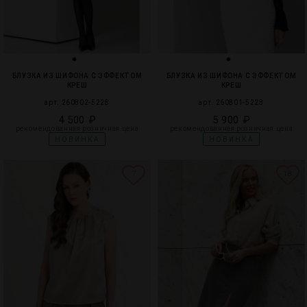
брюки и шорты
юбки
платья
БЛУЗКА ИЗ ШИФОНА С ЭФФЕКТОМ
БЛУЗКА ИЗ ШИФОНА С ЭФФЕКТОМ
КРЕШ
КРЕШ
блузки и рубашки
арт. 260802-5228
арт. 260801-5228
4 500 ₽
5 900 ₽
блузки
рекомендованная розничная цена
рекомендованная розничная цена
НОВИНКА
НОВИНКА
вязаные блузки
7
18
джемперы и водолазки
топы и футболки
одежда для дома и отдыха
аксессуары
распродажа