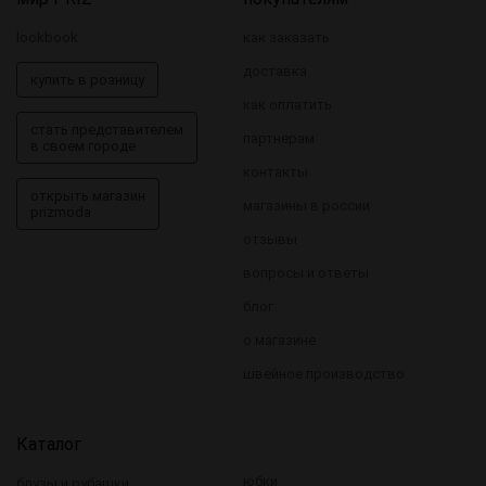
lookbook
как заказать
доставка
купить в розницу
как оплатить
стать представителем
партнерам
в своем городе
контакты
открыть магазин
магазины в россии
prizmoda
отзывы
вопросы и ответы
блог
о магазине
швейное производство
Каталог
юбки
блузы и рубашки