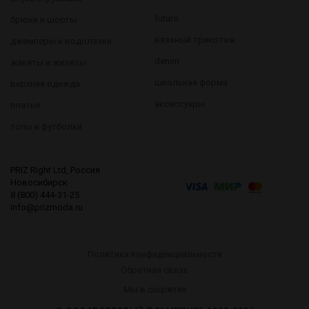
futuro
брюки и шорты
вязаный трикотаж
джемперы и водолазки
denim
жакеты и жилеты
школьная форма
верхняя одежда
аксессуары
платья
топы и футболки
PRIZ Right Ltd, Россия
Новосибирск
8 (800) 444-31-25
info@prizmoda.ru
Политика конфиденциальности
Обратная связь
8 (800) 444-31-25
Мы в соцсетях
sales@prizmoda.ru