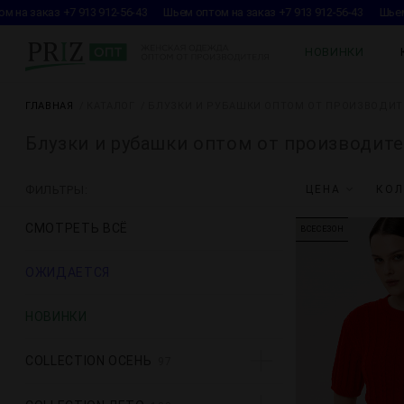
 на заказ +7 913 912-56-43
Шьем оптом на заказ +7 913 912-56-43
Шьем 
НОВИНКИ
ГЛАВНАЯ
КАТАЛОГ
БЛУЗКИ И РУБАШКИ ОПТОМ ОТ ПРОИЗВОДИТ
Блузки и рубашки оптом от производит
ФИЛЬТРЫ:
ЦЕНА
КОЛ
СМОТРЕТЬ ВСЁ
ВСЕСЕЗОН
ОЖИДАЕТСЯ
НОВИНКИ
COLLECTION ОСЕНЬ
97
1. confidence MM
7