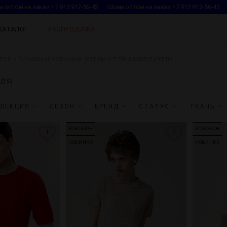
оптом на заказ +7 913 912-56-43
Шьем оптом на заказ +7 913 912-56-43
КАТАЛОГ
РАСПРОДАЖА
ЕЛЯ
БЛУЗКИ И РУБАШКИ ОПТОМ ОТ ПРОИЗВОДИТЕЛЯ
еля
ЛЕКЦИЯ
СЕЗОН
БРЕНД
СТАТУС
ТКАНЬ
ВСЕСЕЗОН
ВСЕСЕЗОН
1
3
НОВИНКА
НОВИНКА