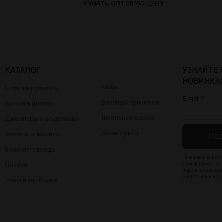
УЗНАТЬ ОПТОВУЮ ЦЕНУ
КАТАЛОГ
УЗНАЙТЕ
НОВИНКА
Юбки
Блузы и рубашки
*
E-mail
Вязаный трикотаж
Брюки и шорты
Школьная форма
Джемперы и водолазки
Аксессуары
Жакеты и жилеты
Под
Верхняя одежда
Нажимая на кноп
Платья
я соглашаюсь на
персональных д
с
условиями кон
Топы и футболки