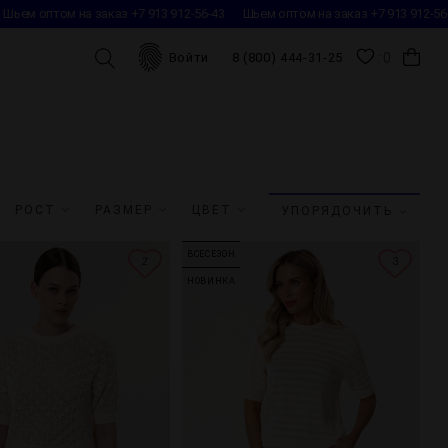
Шьем оптом на заказ +7 913 912-56-43
Шьем оптом на заказ +7 913 912-56-
0
Войти
8 (800) 444-31-25
РОСТ
РАЗМЕР
ЦВЕТ
УПОРЯДОЧИТЬ
ВСЕСЕЗОН
2
3
НОВИНКА