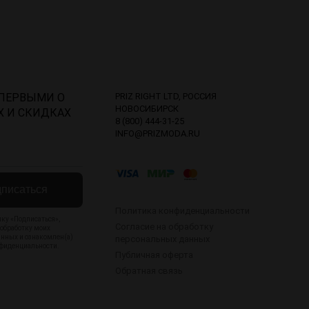
 ПЕРВЫМИ О
PRIZ RIGHT LTD, РОССИЯ
НОВОСИБИРСК
Х И СКИДКАХ
8 (800) 444-31-25
INFO@PRIZMODA.RU
писаться
Политика конфиденциальности
ку «Подписаться»,
Согласие на обработку
 обработку моих
анных и ознакомлен(а)
персональных данных
фиденциальности
.
Публичная оферта
Обратная связь