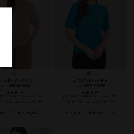
?
БЛУЗКА ВЯЗАНАЯ
БЛУЗКА ВЯЗАНАЯ
арт. 255928-0032
арт. 255918-0005
3 800 ₽
3 800 ₽
ндованная розничная цена
рекомендованная розничная цена
МЕРЫ
42
44
46
48
50
52
РАЗМЕРЫ
42
44
46
48
50
АТЬ ОПТОВУЮ ЦЕНУ
УЗНАТЬ ОПТОВУЮ ЦЕНУ
А
9