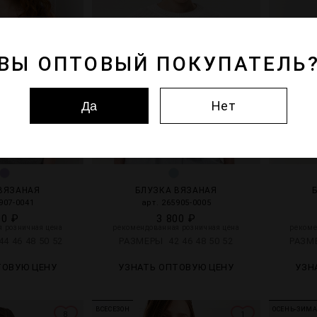
ВЫ ОПТОВЫЙ ПОКУПАТЕЛЬ
Нет
Да
ВЯЗАНАЯ
БЛУЗКА ВЯЗАНАЯ
907-0041
арт. 265905-0005
00 ₽
3 800 ₽
 розничная цена
рекомендованная розничная цена
рекоме
44
46
48
50
52
РАЗМЕРЫ
42
46
48
50
52
РАЗ
ТОВУЮ ЦЕНУ
УЗНАТЬ ОПТОВУЮ ЦЕНУ
УЗН
ВСЕСЕЗОН
ОСЕНЬ-ЗИМ
8
1