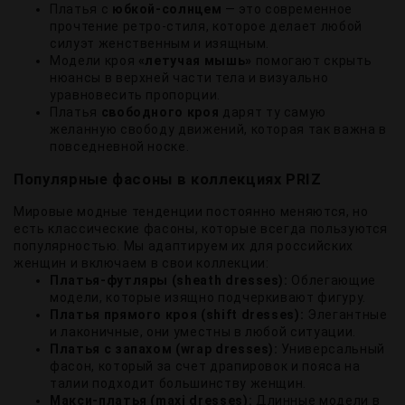
Платья с
юбкой-солнцем
— это современное
прочтение ретро-стиля, которое делает любой
силуэт женственным и изящным.
Модели кроя
«летучая мышь»
помогают скрыть
нюансы в верхней части тела и визуально
уравновесить пропорции.
Платья
свободного кроя
дарят ту самую
желанную свободу движений, которая так важна в
повседневной носке.
Популярные фасоны в коллекциях PRIZ
Мировые модные тенденции постоянно меняются, но
есть классические фасоны, которые всегда пользуются
популярностью. Мы адаптируем их для российских
женщин и включаем в свои коллекции:
Платья-футляры (sheath dresses):
Облегающие
модели, которые изящно подчеркивают фигуру.
Платья прямого кроя (shift dresses):
Элегантные
и лаконичные, они уместны в любой ситуации.
Платья с запахом (wrap dresses):
Универсальный
фасон, который за счет драпировок и пояса на
талии подходит большинству женщин.
Макси-платья (maxi dresses):
Длинные модели в