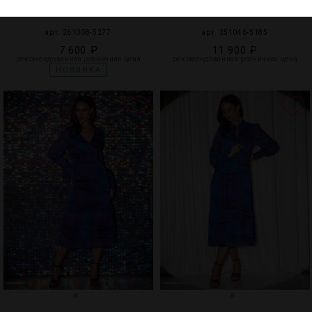
ПЛАТЬЕ С ДЛИННЫМ РУКАВОМ
ПЛАТЬЕ ИЗ ШИФОНА С ВЫТРАВКОЙ
арт. 261008-5277
арт. 251046-5185
7 600 ₽
11 900 ₽
рекомендованная розничная цена
рекомендованная розничная цена
НОВИНКА
16
12