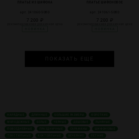
ПЛАТЬЕ ИЗ ШИФОНА
ПЛАТЬЕ ШИФОНОВОЕ
арт. 241060-5080
арт. 241061-5080
7 200 ₽
7 200 ₽
рекомендованная розничная цена
рекомендованная розничная цена
НОВИНКА
НОВИНКА
ПОКАЗАТЬ ЕЩЁ
НАРЯДНЫЕ
ДЛИННЫЕ
БОЛЬШИЕ РАЗМЕРЫ
КОРОТКИЕ
МОЛОДЕЖНЫЕ
БЕЛЫЕ
ЧЕРНЫЕ
ДЕШЕВЫЕ
ЛЬНЯНЫЕ
ПОВСЕДНЕВНЫЕ
ПРАЗДНИЧНЫЕ
САРАФАНЫ
ШИФОНОВЫЕ
ТЕКСТИЛЬНЫЕ
КОКТЕЙЛЬНЫЕ
ВЕЧЕРНИЕ
ЛЕТНИЕ