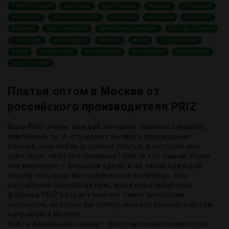
ТРИКОТАЖНЫЕ
ОФИСНЫЕ
НОВОГОДНИЕ
МОДНЫЕ
СТИЛЬНЫЕ
ИЗ ХЛОПКА
ПЛАТЬЯ-РУБАШКИ
ПЫШНЫЕ
БЕЗ РЯДОВ
КРАСИВЫЕ
ВЯЗАНЫЕ
КЛАССИЧЕСКИЕ
ДЛЯ ПОЛНЫХ ЖЕНЩИН
ПЛАТЬЯ-ТУНИКИ
С ЦВЕТАМИ
ОБЛЕГАЮЩИЕ
ЗИМНИЕ
ЯРКИЕ
С ПАЙЕТКАМИ
СЕРЫЕ
ИЗ ШТАПЕЛЯ
МУСЛИНОВЫЕ
ВЫПУСКНЫЕ
ДЖИНСОВЫЕ
ОДНОТОННЫЕ
Платья оптом в Москве от
российского производителя PRIZ
Мы в PRIZ знаем: каждой женщине приятно слышать
комплименты. А что может вызвать восхищение
больше, чем новое красивое платье, в котором она
чувствует себя неотразимой? Найти тот самый образ
«на миллион» — большая удача, и за такой одеждой
покупательницы выстраиваются в очередь. Как
российский производитель, наша новосибирская
фабрика PRIZ создает именно такие авторские
коллекции, которые вы теперь можете заказать оптом
напрямую в Москву.
Найти идеальный наряд — действительно непростая