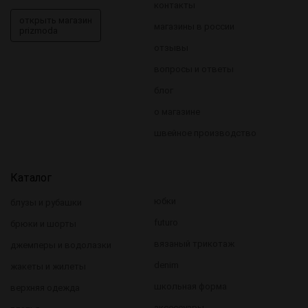
контакты
открыть магазин
магазины в россии
prizmoda
отзывы
вопросы и ответы
блог
о магазине
швейное производство
Каталог
юбки
блузы и рубашки
futuro
брюки и шорты
вязаный трикотаж
джемперы и водолазки
denim
жакеты и жилеты
школьная форма
верхняя одежда
аксессуары