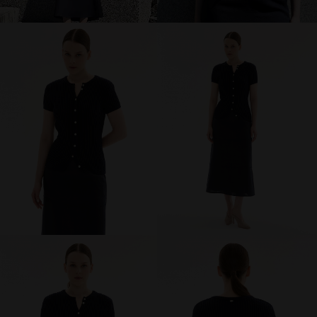
брюки и шорты
юбки
платья
блузки и рубашки
джемперы и водолазки
топы и футболки
одежда для дома и отдыха
аксессуары
распродажа
последний размер
ПОКУПАТЕЛЯМ