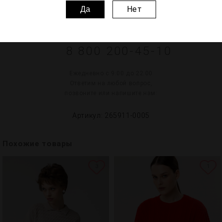
Нет
Да
НУЖНА ПОМОЩЬ? МЫ
РЯДОМ:
8 800 200-45-10
Ежедневно с 9:00 до 22:00
Ответим на любой вопрос,
позвоните или напишите нам:
Артикул: 265911-0005
Похожие товары
3
1