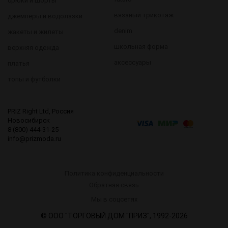
брюки и шорты
вязаный трикотаж
джемперы и водолазки
denim
жакеты и жилеты
школьная форма
верхняя одежда
аксессуары
платья
топы и футболки
PRIZ Right Ltd, Россия
Новосибирск
8 (800) 444-31-25
info@prizmoda.ru
Политика конфиденциальности
Обратная связь
8 (800) 444-31-25
Мы в соцсетях
sales@prizmoda.ru
© ООО "ТОРГОВЫЙ ДОМ "ПРИЗ", 1992-2026
______