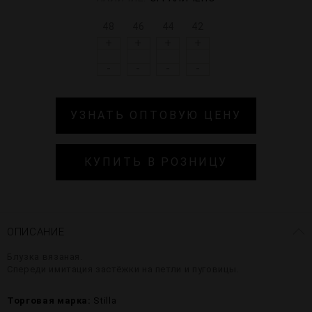
48
46
44
42
+
+
+
+
-
-
-
-
УЗНАТЬ ОПТОВУЮ ЦЕНУ
КУПИТЬ В РОЗНИЦУ
ОПИСАНИЕ
Блузка вязаная.
Спереди имитация застёжки на петли и пуговицы.
Торговая марка:
Stilla