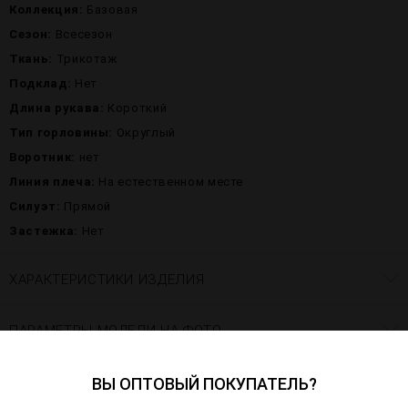
Коллекция:
Базовая
Сезон:
Всесезон
Ткань:
Трикотаж
Подклад:
Нет
Длина рукава:
Короткий
Тип горловины:
Округлый
Воротник:
нет
Линия плеча:
На естественном месте
Силуэт:
Прямой
Застежка:
Нет
ХАРАКТЕРИСТИКИ ИЗДЕЛИЯ
ПАРАМЕТРЫ МОДЕЛИ НА ФОТО
ВЫ ОПТОВЫЙ ПОКУПАТЕЛЬ?
ВОПРОСЫ–ОТВЕТЫ