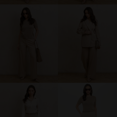
брюки и шорты
юбки
платья
блузки и рубашки
джемперы и водолазки
топы и футболки
одежда для дома и отдыха
аксессуары
распродажа
последний размер
ПОКУПАТЕЛЯМ