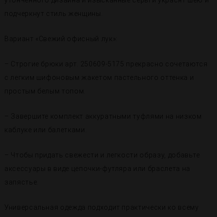
утонченного дизайна и изысканные серьги украсят шею и
подчеркнут стиль женщины.
Вариант «Свежий офисный лук»:
– Строгие брюки арт. 250609-5175 прекрасно сочетаются
с легким шифоновым жакетом пастельного оттенка и
простым белым топом.
– Завершите комплект аккуратными туфлями на низком
каблуке или балетками.
– Чтобы придать свежести и легкости образу, добавьте
аксессуары в виде цепочки-футляра или браслета на
запястье.
Универсальная одежда подходит практически ко всему