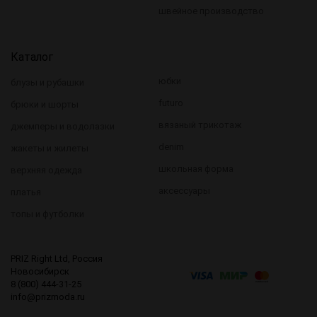
швейное производство
Каталог
юбки
блузы и рубашки
futuro
брюки и шорты
вязаный трикотаж
джемперы и водолазки
denim
жакеты и жилеты
школьная форма
верхняя одежда
аксессуары
платья
топы и футболки
PRIZ Right Ltd, Россия
Новосибирск
8 (800) 444-31-25
info@prizmoda.ru