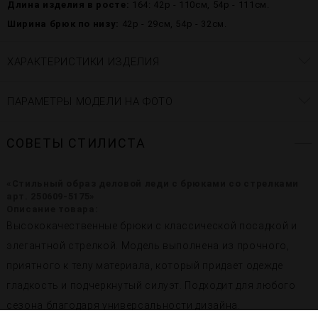
Длина изделия в росте:
164: 42р - 110см, 54р - 111см.
Ширина брюк по низу:
42р - 29см, 54р - 32см.
ХАРАКТЕРИСТИКИ ИЗДЕЛИЯ
ПАРАМЕТРЫ МОДЕЛИ НА ФОТО
СОВЕТЫ СТИЛИСТА
«Стильный образ деловой леди с брюками со стрелками
арт. 250609-5175»
Описание товара:
Высококачественные брюки с классической посадкой и
элегантной стрелкой. Модель выполнена из прочного,
приятного к телу материала, который придает одежде
гладкость и подчеркнутый силуэт. Подходит для любого
сезона благодаря универсальности дизайна.