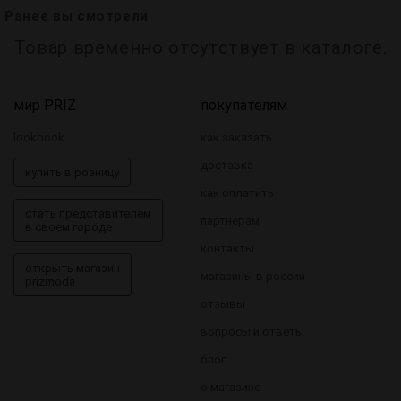
Ранее вы смотрели
Товар временно отсутствует в каталоге.
мир PRIZ
покупателям
lookbook
как заказать
доставка
купить в розницу
как оплатить
стать представителем
партнерам
в своем городе
контакты
открыть магазин
магазины в россии
prizmoda
отзывы
вопросы и ответы
блог
о магазине