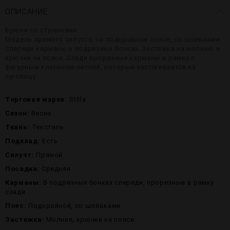
ОПИСАНИЕ
Брюки со стрелками.
Модель прямого силуэта, на подкройном поясе, со шлёвками.
Спереди карманы в подрезных бочках. Застёжка на молнию и
крючки на поясе. Сзади прорезные карманы в рамку с
фигурным клапаном-петлёй, который застёгивается на
пуговицу.
Торговая марка:
Stilla
Сезон:
Весна
Ткань:
Текстиль
Подклад:
Есть
Силуэт:
Прямой
Посадка:
Средняя
Карманы:
В подрезных бочках спереди, прорезные в рамку
сзади
Пояс:
Подкройной, со шлёвками
Застежка:
Молния, крючки на поясе