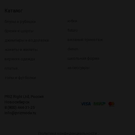
Каталог
юбки
блузы и рубашки
futuro
брюки и шорты
вязаный трикотаж
джемперы и водолазки
denim
жакеты и жилеты
школьная форма
верхняя одежда
аксессуары
платья
топы и футболки
PRIZ Right Ltd, Россия
Новосибирск
8 (800) 444-31-25
info@prizmoda.ru
Политика конфиденциальности