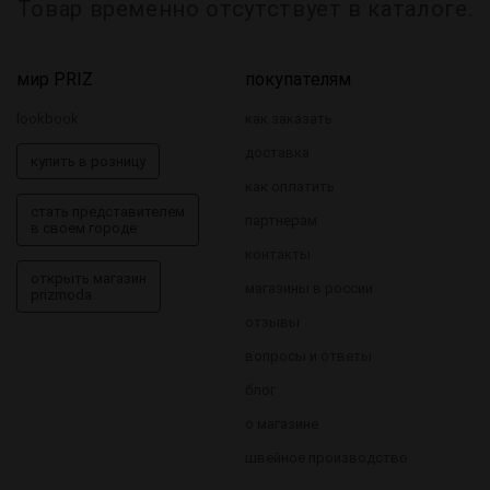
Товар временно отсутствует в каталоге.
мир PRIZ
покупателям
lookbook
как заказать
доставка
купить в розницу
как оплатить
стать представителем
партнерам
в своем городе
контакты
открыть магазин
магазины в россии
prizmoda
отзывы
вопросы и ответы
блог
о магазине
швейное производство