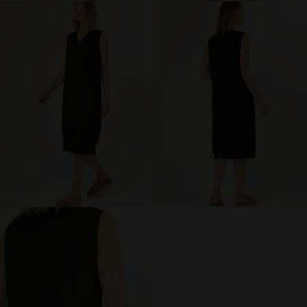
брюки и шорты
юбки
платья
блузки и рубашки
джемперы и водолазки
топы и футболки
одежда для дома и отдыха
аксессуары
распродажа
последний размер
ПОКУПАТЕЛЯМ