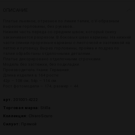
ОПИСАНИЕ
Платье льняное, отрезное по линии талии, с V-образным
вырезом горловины, без рукавов..
Нижняя часть переда со средним швом, который снизу
заканчивается разрезом. В боковых швах карманы. На нижней
части спинки прорезные карманы с листочкой и застежкой на
петлю и пуговицу. Вырез горловины, пройма и подрез по
талии обработаны отделочными деталями.
Платье декорировано отделочными строчками.
Модель без застежки, без подкладки.
Производитель ткани: Германия.
Длина изделия в 164 росте:
42р – 108 см; 54р – 114 см.
Рост фотомодели – 174, размер – 44.
арт.
201001-4222
Торговая марка:
Stilla
Коллекция:
ChiaroScuro
Силуэт:
Прямой