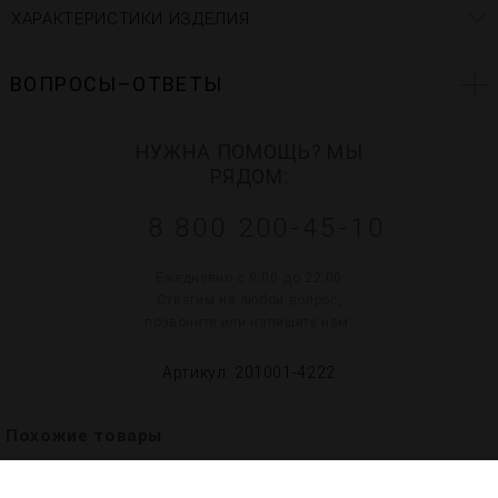
ХАРАКТЕРИСТИКИ ИЗДЕЛИЯ
ВОПРОСЫ–ОТВЕТЫ
НУЖНА ПОМОЩЬ? МЫ
РЯДОМ:
8 800 200-45-10
Ежедневно с 9:00 до 22:00
Ответим на любой вопрос,
позвоните или напишите нам:
Артикул: 201001-4222
Похожие товары
1
3