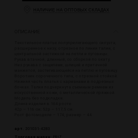
НАЛИЧИЕ НА ОПТОВЫХ СКЛАДАХ
ОПИСАНИЕ
Текстильное платье полуприлегающего силуэта,
расширенное к низу, отрезное по линии талии, с
центральной застежкой на петли и пуговицы.
Рукав втачной, длинный, со сборкой по окату.
Низ рукава с защипами, шлицей и притачной
манжетой, застегивающейся на петлю и пуговицу.
Воротник сорочечного типа, с отрезной стойкой.
Нижняя часть платья с карманами в подрезных
бочках. Талия подчеркнута съемным ремнем из
искусственной кожи, с металлической пряжкой.
Модель без подкладки.
Длина изделия в 164 росте:
42р – 116 см; 52р – 117,5 см.
Рост фотомодели – 174, размер – 44.
арт.
201031-4283
Торговая марка:
PRIZ