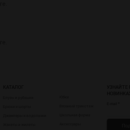
ге.
ге.
КАТАЛОГ
УЗНАЙТЕ
НОВИНКА
Юбки
Блузы и рубашки
*
E-mail
Вязаный трикотаж
Брюки и шорты
Школьная форма
Джемперы и водолазки
Аксессуары
Жакеты и жилеты
Под