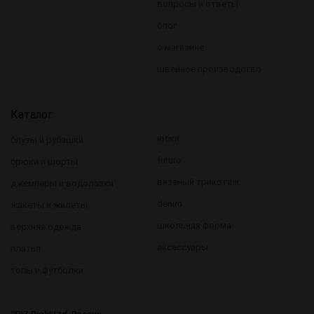
вопросы и ответы
блог
о магазине
швейное производство
Каталог
юбки
блузы и рубашки
futuro
брюки и шорты
вязаный трикотаж
джемперы и водолазки
denim
жакеты и жилеты
школьная форма
верхняя одежда
аксессуары
платья
топы и футболки