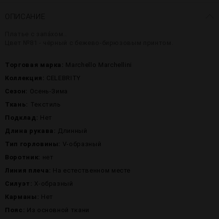
ОПИСАНИЕ
Платье с запáхом..
Цвет №81 - чёрный с бежево-бирюзовым принтом.
Торговая марка:
Marchello Marchellini
Коллекция:
CELEBRITY
Сезон:
Осень-Зима
Ткань:
Текстиль
Подклад:
Нет
Длина рукава:
Длинный
Тип горловины:
V-образный
Воротник:
нет
Линия плеча:
На естественном месте
Силуэт:
X-образный
Карманы:
Нет
Пояс:
Из основной ткани