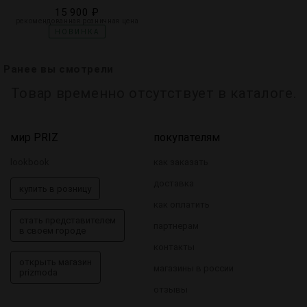
15 900 ₽
рекомендованная розничная цена
НОВИНКА
Ранее вы смотрели
Товар временно отсутствует в каталоге.
мир PRIZ
покупателям
lookbook
как заказать
доставка
купить в розницу
как оплатить
стать представителем
партнерам
в своем городе
контакты
открыть магазин
магазины в россии
prizmoda
отзывы