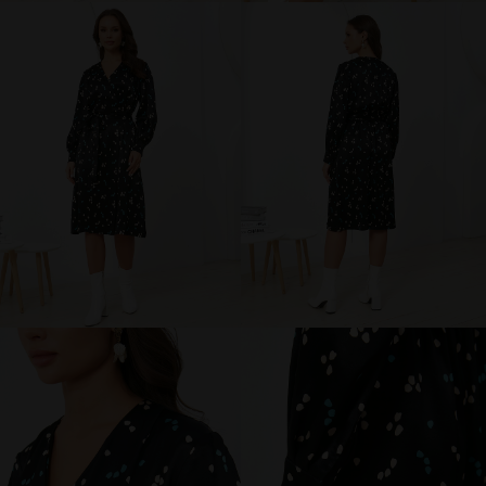
брюки и шорты
юбки
платья
блузки и рубашки
джемперы и водолазки
топы и футболки
одежда для дома и отдыха
аксессуары
распродажа
последний размер
ПОКУПАТЕЛЯМ