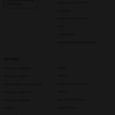
открыть магазин
магазины в россии
prizmoda
отзывы
вопросы и ответы
блог
о магазине
швейное производство
Каталог
юбки
блузы и рубашки
futuro
брюки и шорты
вязаный трикотаж
джемперы и водолазки
denim
жакеты и жилеты
школьная форма
верхняя одежда
аксессуары
платья