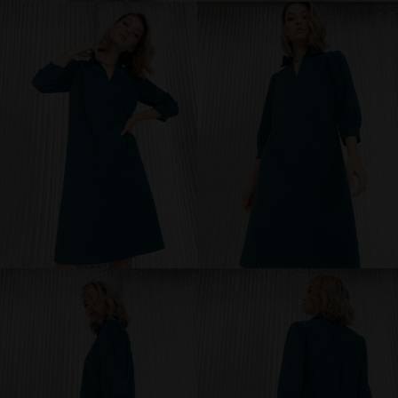
брюки и шорты
юбки
платья
блузки и рубашки
джемперы и водолазки
топы и футболки
одежда для дома и отдыха
аксессуары
распродажа
последний размер
ПОКУПАТЕЛЯМ