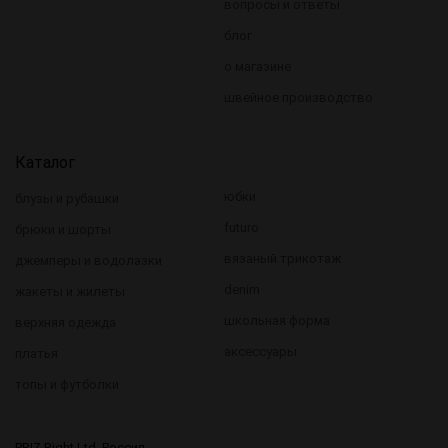
вопросы и ответы
блог
о магазине
швейное производство
Каталог
юбки
блузы и рубашки
futuro
брюки и шорты
вязаный трикотаж
джемперы и водолазки
denim
жакеты и жилеты
школьная форма
верхняя одежда
аксессуары
платья
топы и футболки
PRIZ Right Ltd, Россия