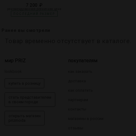
7 200 ₽
рекомендованная розничная цена
ПОСЛЕДНИЙ РАЗМЕР
Ранее вы смотрели
Товар временно отсутствует в каталоге.
мир PRIZ
покупателям
lookbook
как заказать
доставка
купить в розницу
как оплатить
стать представителем
партнерам
в своем городе
контакты
открыть магазин
магазины в россии
prizmoda
отзывы