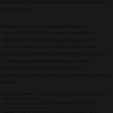
женственность фигуры, придавая образу романтичность
и загадочность.
Описание товара со стороны стилиста
Артикул 201128-4001 выполнен из качественного
европейского трикотажа, благодаря чему платье
отличается мягкостью и комфортом. Великолепие
материала подчеркивается нежной палитрой золотистых
оттенков и кристаллическими блестками. Такая
комбинация придает образу утонченность и
элегантность, делая обладательницу истинной королевой
вечера!
Цветовая гамма:
золотисто-желтые оттенки с мерцающими
кристаллами пайеток;
Ткань:
европейский высококачественный трикотаж с
содержанием шелковых нитей;
Силуэт:
прямое, легкое и воздушное исполнение, мягко