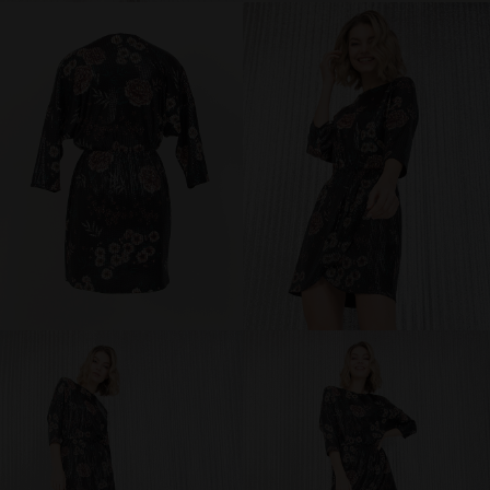
брюки и шорты
юбки
платья
блузки и рубашки
джемперы и водолазки
топы и футболки
одежда для дома и отдыха
аксессуары
распродажа
последний размер
ПОКУПАТЕЛЯМ