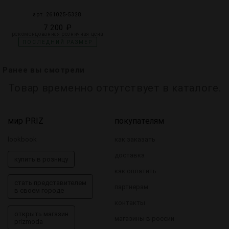
арт. 261025-5328
7 200 ₽
рекомендованная розничная цена
ПОСЛЕДНИЙ РАЗМЕР
Ранее вы смотрели
Товар временно отсутствует в каталоге.
мир PRIZ
покупателям
lookbook
как заказать
доставка
купить в розницу
как оплатить
стать представителем
партнерам
в своем городе
контакты
открыть магазин
магазины в россии
prizmoda