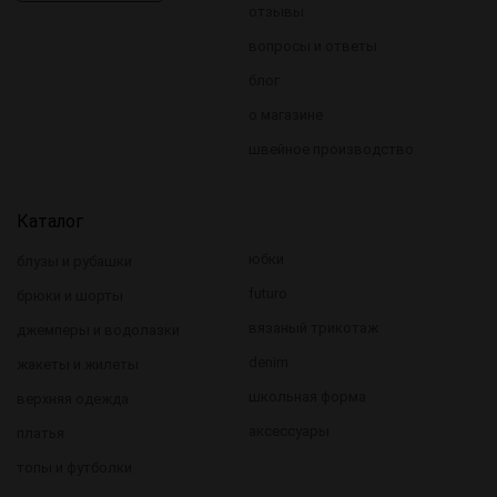
отзывы
вопросы и ответы
блог
о магазине
швейное производство
Каталог
юбки
блузы и рубашки
futuro
брюки и шорты
вязаный трикотаж
джемперы и водолазки
denim
жакеты и жилеты
школьная форма
верхняя одежда
аксессуары
платья
топы и футболки