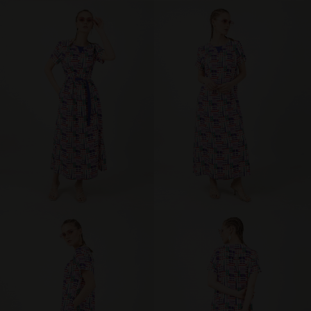
брюки и шорты
юбки
платья
блузки и рубашки
джемперы и водолазки
топы и футболки
одежда для дома и отдыха
аксессуары
распродажа
последний размер
ПОКУПАТЕЛЯМ