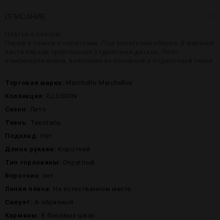
ОПИСАНИЕ
Платье с поясом..
Перед и спинка с кокетками. Под кокетками сборка. В верхней
части переда треугольная отделочная деталь. Пояс
комбинированный, выполнен из основной и отделочной ткани.
Торговая марка:
Marchello Marchellini
Коллекция:
ILLUSION
Сезон:
Лето
Ткань:
Текстиль
Подклад:
Нет
Длина рукава:
Короткий
Тип горловины:
Округлый
Воротник:
нет
Линия плеча:
На естественном месте
Силуэт:
А-образный
Карманы:
В боковых швах