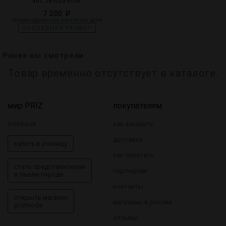
арт. 261025-5328
7 200 ₽
рекомендованная розничная цена
ПОСЛЕДНИЙ РАЗМЕР
Ранее вы смотрели
Товар временно отсутствует в каталоге.
мир PRIZ
покупателям
lookbook
как заказать
доставка
купить в розницу
как оплатить
стать представителем
партнерам
в своем городе
контакты
открыть магазин
магазины в россии
prizmoda
отзывы