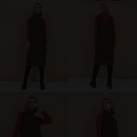
брюки и шорты
юбки
платья
блузки и рубашки
джемперы и водолазки
топы и футболки
одежда для дома и отдыха
аксессуары
распродажа
последний размер
ПОКУПАТЕЛЯМ