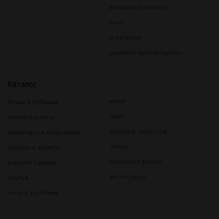
вопросы и ответы
блог
о магазине
швейное производство
Каталог
юбки
блузы и рубашки
futuro
брюки и шорты
вязаный трикотаж
джемперы и водолазки
denim
жакеты и жилеты
школьная форма
верхняя одежда
аксессуары
платья
топы и футболки