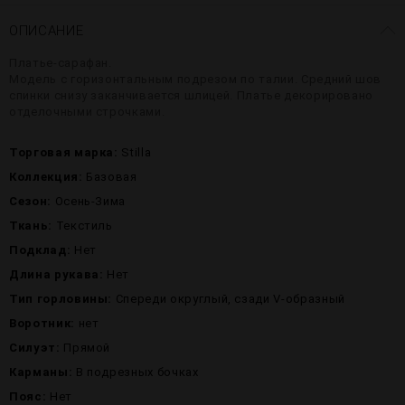
ОПИСАНИЕ
Платье-сарафан.
Модель с горизонтальным подрезом по талии. Средний шов
спинки снизу заканчивается шлицей. Платье декорировано
отделочными строчками.
Торговая марка:
Stilla
Коллекция:
Базовая
Сезон:
Осень-Зима
Ткань:
Текстиль
Подклад:
Нет
Длина рукава:
Нет
Тип горловины:
Спереди округлый, сзади V-образный
Воротник:
нет
Силуэт:
Прямой
Карманы:
В подрезных бочках
Пояс:
Нет