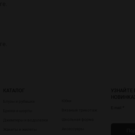
ге.
ге.
КАТАЛОГ
УЗНАЙТЕ
НОВИНКА
Юбки
Блузы и рубашки
*
E-mail
Вязаный трикотаж
Брюки и шорты
Школьная форма
Джемперы и водолазки
Аксессуары
Жакеты и жилеты
Под