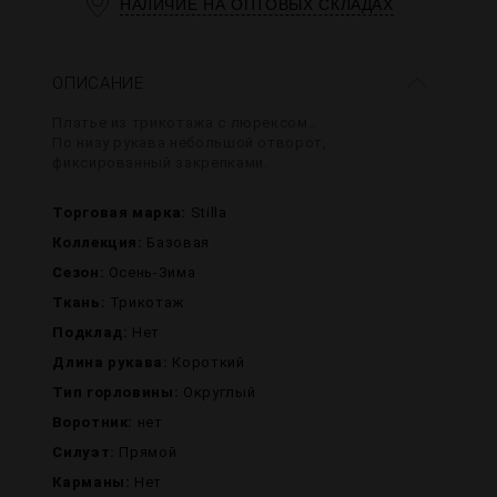
НАЛИЧИЕ НА ОПТОВЫХ СКЛАДАХ
ОПИСАНИЕ
Платье из трикотажа с люрексом..
По низу рукава небольшой отворот,
фиксированный закрепками.
Торговая марка:
Stilla
Коллекция:
Базовая
Сезон:
Осень-Зима
Ткань:
Трикотаж
Подклад:
Нет
Длина рукава:
Короткий
Тип горловины:
Округлый
Воротник:
нет
Силуэт:
Прямой
Карманы:
Нет