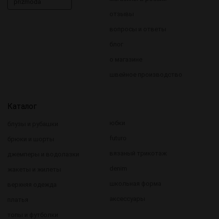
prizmoda
отзывы
вопросы и ответы
блог
о магазине
швейное производство
Каталог
юбки
блузы и рубашки
futuro
брюки и шорты
вязаный трикотаж
джемперы и водолазки
denim
жакеты и жилеты
школьная форма
верхняя одежда
аксессуары
платья
топы и футболки