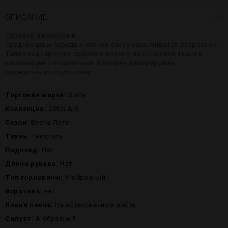
ОПИСАНИЕ
Сарафан джинсовый..
Средние швы переда и спинки снизу заканчиватся разрезами.
Талия подчёркнута съёмным поясом из основной ткани в
комбинации с отделочной. Сарафан декорирован
отделочными строчками.
Торговая марка:
Stilla
Коллекция:
OPEN AIR
Сезон:
Весна-Лето
Ткань:
Текстиль
Подклад:
Нет
Длина рукава:
Нет
Тип горловины:
V-образный
Воротник:
нет
Линия плеча:
На естественном месте
Силуэт:
А-образный