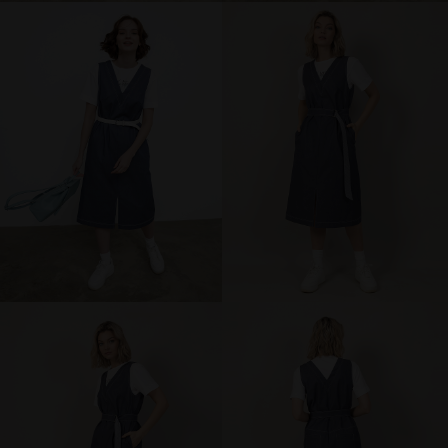
брюки и шорты
юбки
платья
блузки и рубашки
джемперы и водолазки
топы и футболки
одежда для дома и отдыха
аксессуары
распродажа
последний размер
ПОКУПАТЕЛЯМ