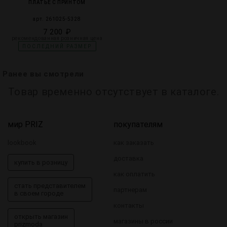
ПЛАТЬЕ С ПРИНТОМ
арт. 261025-5328
7 200 ₽
рекомендованная розничная цена
ПОСЛЕДНИЙ РАЗМЕР
Ранее вы смотрели
Товар временно отсутствует в каталоге.
мир PRIZ
покупателям
lookbook
как заказать
доставка
купить в розницу
как оплатить
стать представителем
партнерам
в своем городе
контакты
открыть магазин
магазины в россии
prizmoda