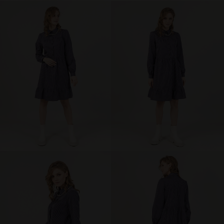
брюки и шорты
юбки
платья
блузки и рубашки
джемперы и водолазки
топы и футболки
одежда для дома и отдыха
аксессуары
распродажа
последний размер
ПОКУПАТЕЛЯМ