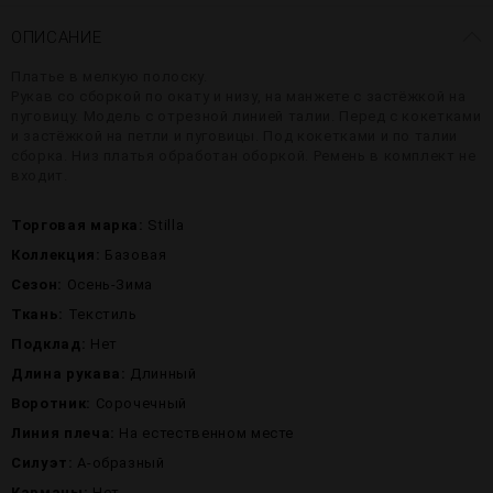
ОПИСАНИЕ
Платье в мелкую полоску.
Рукав со сборкой по окату и низу, на манжете с застёжкой на
пуговицу. Модель с отрезной линией талии. Перед с кокетками
и застёжкой на петли и пуговицы. Под кокетками и по талии
сборка. Низ платья обработан оборкой. Ремень в комплект не
входит.
Торговая марка:
Stilla
Коллекция:
Базовая
Сезон:
Осень-Зима
Ткань:
Текстиль
Подклад:
Нет
Длина рукава:
Длинный
Воротник:
Сорочечный
Линия плеча:
На естественном месте
Силуэт:
А-образный
Карманы:
Нет