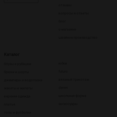
отзывы
вопросы и ответы
блог
о магазине
швейное производство
Каталог
юбки
блузы и рубашки
futuro
брюки и шорты
вязаный трикотаж
джемперы и водолазки
denim
жакеты и жилеты
школьная форма
верхняя одежда
аксессуары
платья
топы и футболки