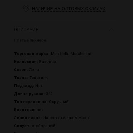
НАЛИЧИЕ НА ОПТОВЫХ СКЛАДАХ
ОПИСАНИЕ
Платье льняное.
Торговая марка:
Marchello Marchellini
Коллекция:
Базовая
Сезон:
Лето
Ткань:
Текстиль
Подклад:
Нет
Длина рукава:
3/4
Тип горловины:
Округлый
Воротник:
нет
Линия плеча:
На естественном месте
Силуэт:
А-образный