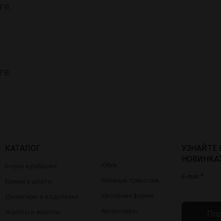
ге.
ге.
КАТАЛОГ
УЗНАЙТЕ
НОВИНКА
Юбки
Блузы и рубашки
*
E-mail
Вязаный трикотаж
Брюки и шорты
Школьная форма
Джемперы и водолазки
Аксессуары
Жакеты и жилеты
Под