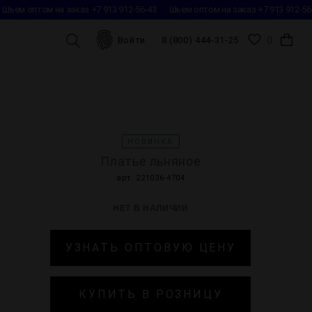
Шьем оптом на заказ +7 913 912-56-43
Шьем оптом на заказ +7 913 912-56-
0
Войти
8 (800) 444-31-25
НОВИНКА
Платье льняное
арт. 221036-4704
НЕТ В НАЛИЧИИ
УЗНАТЬ ОПТОВУЮ ЦЕНУ
КУПИТЬ В РОЗНИЦУ