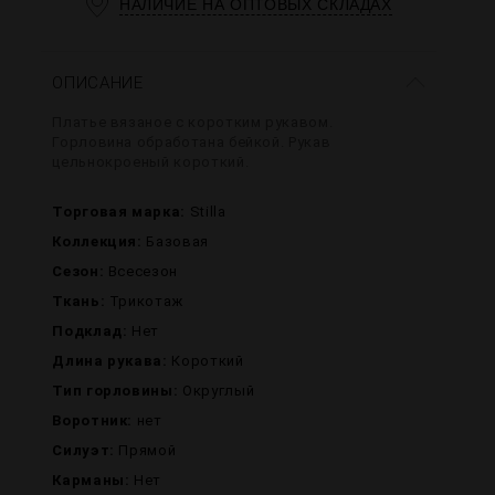
НАЛИЧИЕ НА ОПТОВЫХ СКЛАДАХ
ОПИСАНИЕ
Платье вязаное с коротким рукавом.
Горловина обработана бейкой. Рукав
цельнокроеный короткий.
Торговая марка:
Stilla
Коллекция:
Базовая
Сезон:
Всесезон
Ткань:
Трикотаж
Подклад:
Нет
Длина рукава:
Короткий
Тип горловины:
Округлый
Воротник:
нет
Силуэт:
Прямой
Карманы:
Нет