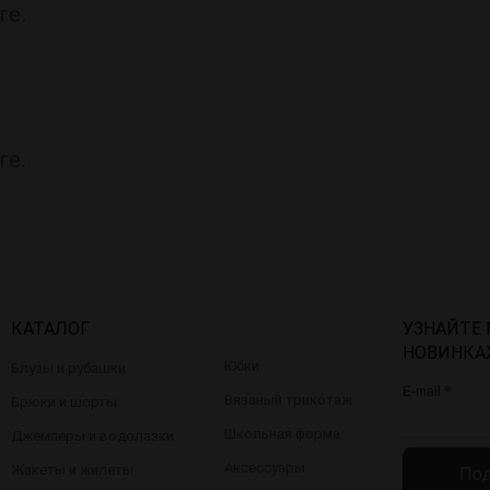
ге.
ге.
КАТАЛОГ
УЗНАЙТЕ
НОВИНКА
Юбки
Блузы и рубашки
*
E-mail
Вязаный трикотаж
Брюки и шорты
Школьная форма
Джемперы и водолазки
Аксессуары
Жакеты и жилеты
Под