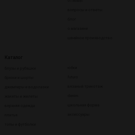
отзывы
вопросы и ответы
блог
о магазине
швейное производство
Каталог
юбки
блузы и рубашки
futuro
брюки и шорты
вязаный трикотаж
джемперы и водолазки
denim
жакеты и жилеты
школьная форма
верхняя одежда
аксессуары
платья
топы и футболки