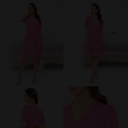
брюки и шорты
юбки
платья
блузки и рубашки
джемперы и водолазки
топы и футболки
одежда для дома и отдыха
аксессуары
распродажа
последний размер
ПОКУПАТЕЛЯМ