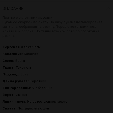
ОПИСАНИЕ
Платье с отлетными ярусами..
Рукав со сборкой по окату. По низу рукава цельнокроеная
манжета, собранная на резину. Перед с кокетками, под
кокетками сборка. По талии втачной пояс со сборкой на
резину.
Торговая марка:
PRIZ
Коллекция:
Базовая
Сезон:
Весна
Ткань:
Текстиль
Подклад:
Есть
Длина рукава:
Короткий
Тип горловины:
V-образный
Воротник:
нет
Линия плеча:
На естественном месте
Силуэт:
Полуприлегающий