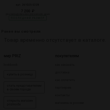
арт. 261025-5328
7 200 ₽
рекомендованная розничная цена
ПОСЛЕДНИЙ РАЗМЕР
Ранее вы смотрели
Товар временно отсутствует в каталоге.
мир PRIZ
покупателям
lookbook
как заказать
доставка
купить в розницу
как оплатить
стать представителем
партнерам
в своем городе
контакты
открыть магазин
магазины в россии
prizmoda