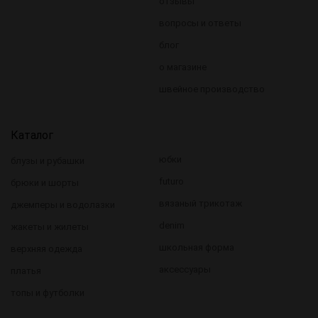
отзывы
вопросы и ответы
блог
о магазине
швейное производство
Каталог
юбки
блузы и рубашки
futuro
брюки и шорты
вязаный трикотаж
джемперы и водолазки
denim
жакеты и жилеты
школьная форма
верхняя одежда
аксессуары
платья
топы и футболки