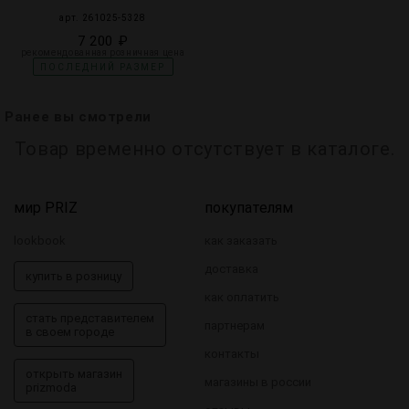
арт. 261025-5328
7 200 ₽
рекомендованная розничная цена
ПОСЛЕДНИЙ РАЗМЕР
Ранее вы смотрели
Товар временно отсутствует в каталоге.
мир PRIZ
покупателям
lookbook
как заказать
доставка
купить в розницу
как оплатить
стать представителем
партнерам
в своем городе
контакты
открыть магазин
магазины в россии
prizmoda