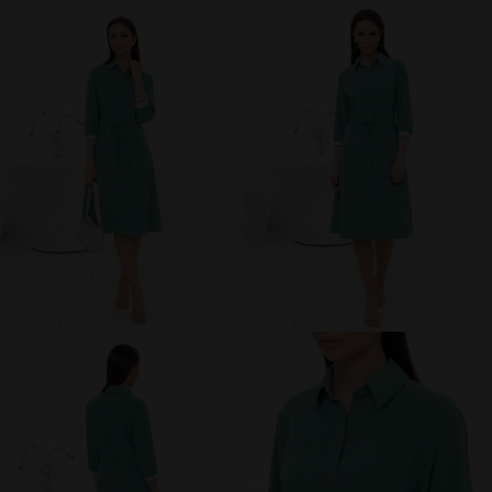
брюки и шорты
юбки
платья
блузки и рубашки
джемперы и водолазки
топы и футболки
одежда для дома и отдыха
аксессуары
распродажа
последний размер
ПОКУПАТЕЛЯМ