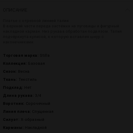
ОПИСАНИЕ
Платье с отрезной линией талии.
В верхней части переда застёжка на пуговицы и фигурный
накладной карман. Низ рукава обработан подвязом. Талия
подчёркнута кулисой, к которую вставлен шнур с
наконечниками.
Торговая марка:
Stilla
Коллекция:
Базовая
Сезон:
Весна
Ткань:
Текстиль
Подклад:
Нет
Длина рукава:
3/4
Воротник:
Сорочечный
Линия плеча:
Спущенная
Силуэт:
X-образный
Карманы:
Накладной