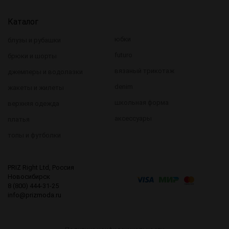
Каталог
юбки
блузы и рубашки
futuro
брюки и шорты
вязаный трикотаж
джемперы и водолазки
denim
жакеты и жилеты
школьная форма
верхняя одежда
аксессуары
платья
топы и футболки
PRIZ Right Ltd, Россия
Новосибирск
8 (800) 444-31-25
info@prizmoda.ru