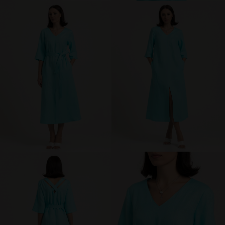
брюки и шорты
юбки
платья
блузки и рубашки
джемперы и водолазки
топы и футболки
одежда для дома и отдыха
аксессуары
распродажа
последний размер
ПОКУПАТЕЛЯМ