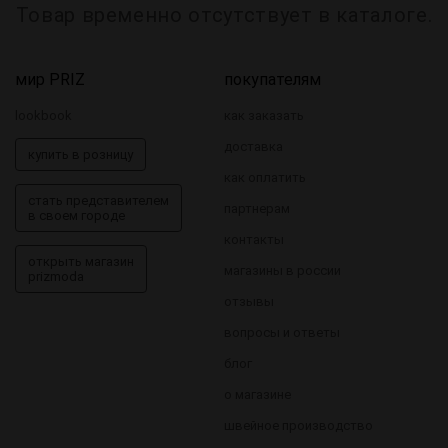
Товар временно отсутствует в каталоге.
мир PRIZ
покупателям
lookbook
как заказать
доставка
купить в розницу
как оплатить
стать представителем
партнерам
в своем городе
контакты
открыть магазин
магазины в россии
prizmoda
отзывы
вопросы и ответы
блог
о магазине
швейное производство