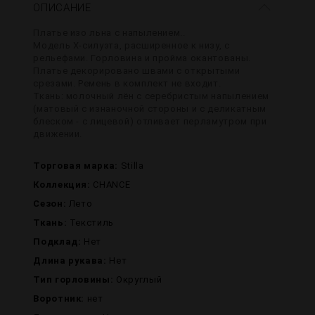
ОПИСАНИЕ
Платье изо льна с напылением..
Модель Х-силуэта, расширенное к низу, с
рельефами. Горловина и пройма окантованы.
Платье декорировано швами с открытыми
срезами. Ремень в комплект не входит.
Ткань: молочный лён с серебристым напылением
(матовый с изнаночной стороны и с деликатным
блеском - с лицевой) отливает перламутром при
движении.
Торговая марка:
Stilla
Коллекция:
CHANCE
Сезон:
Лето
Ткань:
Текстиль
Подклад:
Нет
Длина рукава:
Нет
Тип горловины:
Округлый
Воротник:
нет