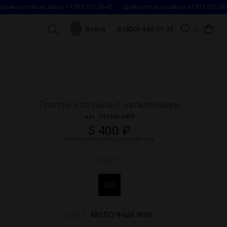
ьем оптом на заказ +7 913 912-56-43
Шьем оптом на заказ +7 913 912-56-4
0
Войти
8 (800) 444-31-25
Платье изо льна с напылением
арт. 241026-4999
5 400 ₽
рекомендованная розничная цена
РОСТ
164
ЦВЕТ:
МОЛОЧНЫЙ №93