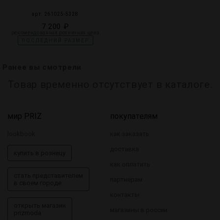
арт. 261025-5328
7 200 ₽
рекомендованная розничная цена
ПОСЛЕДНИЙ РАЗМЕР
Ранее вы смотрели
Товар временно отсутствует в каталоге.
мир PRIZ
покупателям
lookbook
как заказать
доставка
купить в розницу
как оплатить
стать представителем
партнерам
в своем городе
контакты
открыть магазин
магазины в россии
prizmoda