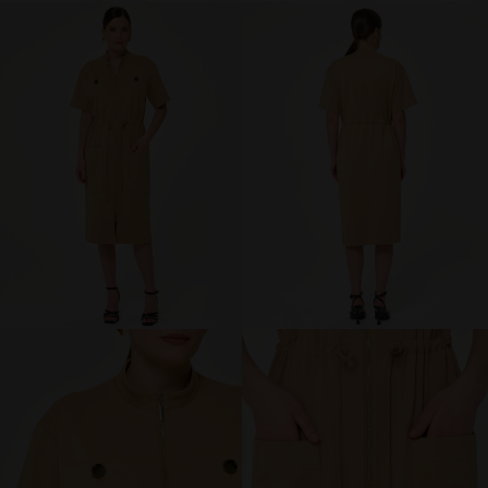
брюки и шорты
юбки
платья
блузки и рубашки
джемперы и водолазки
топы и футболки
одежда для дома и отдыха
аксессуары
распродажа
последний размер
ПОКУПАТЕЛЯМ