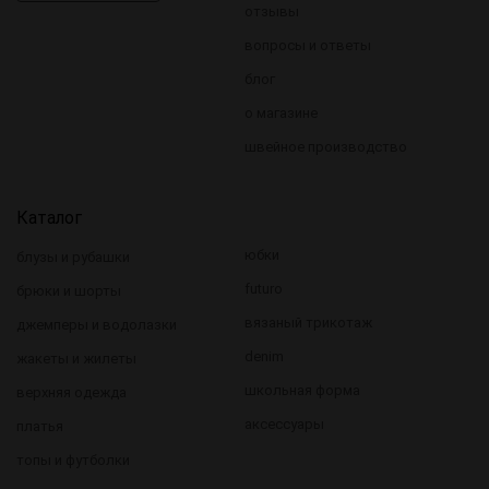
отзывы
вопросы и ответы
блог
о магазине
швейное производство
Каталог
юбки
блузы и рубашки
futuro
брюки и шорты
вязаный трикотаж
джемперы и водолазки
denim
жакеты и жилеты
школьная форма
верхняя одежда
аксессуары
платья
топы и футболки