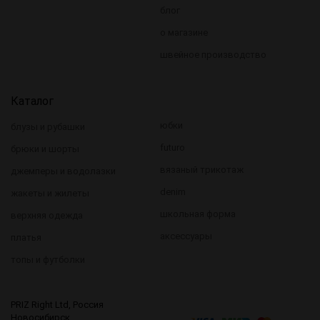
блог
о магазине
швейное производство
Каталог
юбки
блузы и рубашки
futuro
брюки и шорты
вязаный трикотаж
джемперы и водолазки
denim
жакеты и жилеты
школьная форма
верхняя одежда
аксессуары
платья
топы и футболки
PRIZ Right Ltd, Россия
Новосибирск