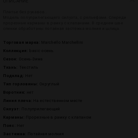
ОПИСАНИЕ
Платье без рукавов..
Модель полуприлегающего силуэта, с рельефами. Спереди
прорезные карманы в рамку с клапанами. В среднем шве
спинки обработаны потайная застёжка молния и шлица.
Торговая марка:
Marchello Marchellini
Коллекция:
basic осень.
Сезон:
Осень-Зима
Ткань:
Текстиль
Подклад:
Нет
Тип горловины:
Округлый
Воротник:
нет
Линия плеча:
На естественном месте
Силуэт:
Полуприлегающий
Карманы:
Прорезные в рамку с клапаном
Пояс:
Нет
Застежка:
Потайная молния