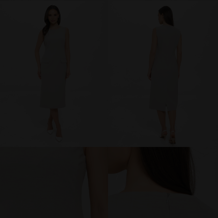
брюки и шорты
юбки
платья
блузки и рубашки
джемперы и водолазки
топы и футболки
одежда для дома и отдыха
аксессуары
распродажа
последний размер
ПОКУПАТЕЛЯМ