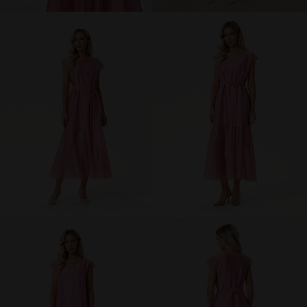
брюки и шорты
юбки
платья
блузки и рубашки
джемперы и водолазки
топы и футболки
одежда для дома и отдыха
аксессуары
распродажа
последний размер
ПОКУПАТЕЛЯМ