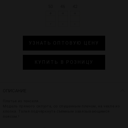
50
46
42
+
+
+
-
-
-
УЗНАТЬ ОПТОВУЮ ЦЕНУ
КУПИТЬ В РОЗНИЦУ
ОПИСАНИЕ
Платье из тенселя..
Модель прямого силуэта, со спущенным плечом, на чехле из
хлопка. Талия подчёркнута съёмным завязывающимся
поясом.!