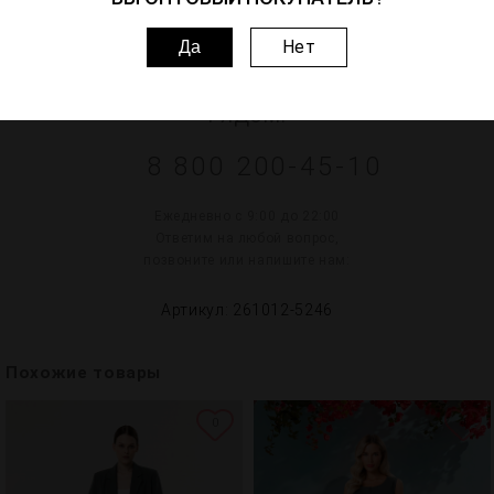
ВОПРОСЫ–ОТВЕТЫ
Нет
Да
НУЖНА ПОМОЩЬ? МЫ
РЯДОМ:
8 800 200-45-10
Ежедневно с 9:00 до 22:00
Ответим на любой вопрос,
позвоните или напишите нам:
Артикул: 261012-5246
Похожие товары
0
4