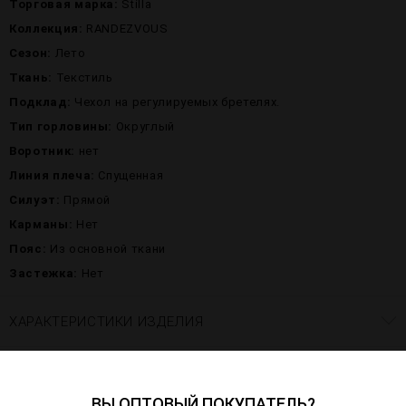
Торговая марка:
Stilla
Коллекция:
RANDEZVOUS
Сезон:
Лето
Ткань:
Текстиль
Подклад:
Чехол на регулируемых бретелях.
Тип горловины:
Округлый
Воротник:
нет
Линия плеча:
Спущенная
Силуэт:
Прямой
Карманы:
Нет
Пояс:
Из основной ткани
Застежка:
Нет
ХАРАКТЕРИСТИКИ ИЗДЕЛИЯ
ПАРАМЕТРЫ МОДЕЛИ НА ФОТО
ВЫ ОПТОВЫЙ ПОКУПАТЕЛЬ?