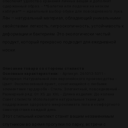
обеспечит удобство хранения личных вещей и дополнит
сдержанный образ. - **Балетки или лодочки на низком
каблуке** — идеальный выбор обуви для повседневного лука.
Лён — натуральный материал, обладающий уникальными
свойствами: легкость, гигроскопичность, устойчивость к
деформации и бактериям. Это экологически чистый
продукт, который прекрасно подходит для ежедневной
носки.
Описание товара со стороны стилиста
Основные характеристики:
- Артикул: 261013-5311 -
Материал: Натуральный лен европейского производства -
Цвет: Эксклюзивный принт, сочетающийся с любыми
элементами гардероба - Стиль: Элегантный, повседневный -
Размерный ряд: От XS до XXL - Длина изделия: До колена
Совет стилиста:
Используйте натуральные ткани для
поддержания здорового микроклимата тела и комфортного
самочувствия каждый день.
Этот стильный комплект станет вашим незаменимым
спутником во время прогулки по парку, встречи с