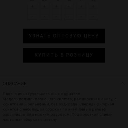
+
+
+
+
+
+
-
-
-
-
-
-
УЗНАТЬ ОПТОВУЮ ЦЕНУ
КУПИТЬ В РОЗНИЦУ
ОПИСАНИЕ
Платье из натурального льна с принтом.
Модель полуприлегающего силуэта, расширенная к низу, с
кокетками и рельефами, без подклада. Спереди фигурная
кокетка с небольшой сборкой по низу, левый рельеф
заканчивается высоким разрезом. Под кокеткой спинки
частичная сборка на резину.