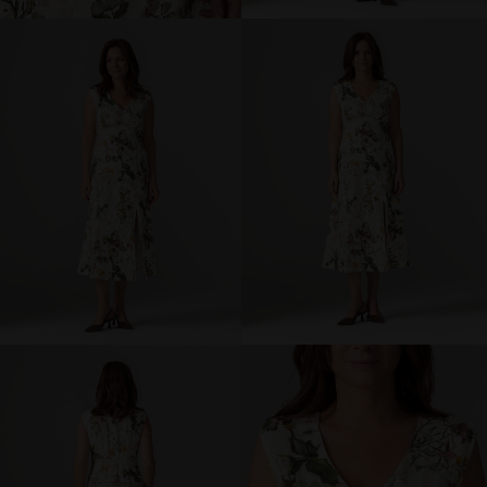
брюки и шорты
юбки
платья
блузки и рубашки
джемперы и водолазки
топы и футболки
одежда для дома и отдыха
аксессуары
распродажа
последний размер
ПОКУПАТЕЛЯМ