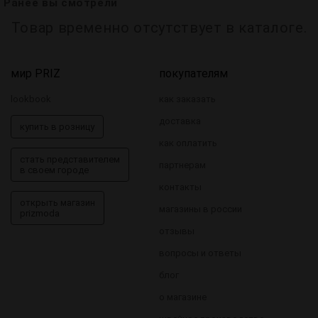
Ранее вы смотрели
Товар временно отсутствует в каталоге.
мир PRIZ
покупателям
lookbook
как заказать
доставка
купить в розницу
как оплатить
стать представителем
партнерам
в своем городе
контакты
открыть магазин
магазины в россии
prizmoda
отзывы
вопросы и ответы
блог
о магазине