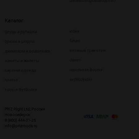
швейное производство
Каталог
юбки
блузы и рубашки
futuro
брюки и шорты
вязаный трикотаж
джемперы и водолазки
denim
жакеты и жилеты
школьная форма
верхняя одежда
аксессуары
платья
топы и футболки
PRIZ Right Ltd, Россия
Новосибирск
8 (800) 444-31-25
info@prizmoda.ru