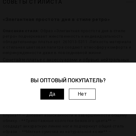
СОВЕТЫ СТИЛИСТА
«Элегантная простота дня в стиле ретро»
Описание стиля:
Образ «Элегантная простота дня в стиле
ретро» подчеркивает женственность и индивидуальность
обладательницы платья арт. 261013-5311. Легкость материала
и стильная цветовая палитра создают атмосферу комфорта и
непринужденности даже в повседневной жизни.
Сочетайте платье с аксессуарами и обувью нейтральных
оттенков, создавая лаконичный и утонченный стиль.
ВЫ ОПТОВЫЙ ПОКУПАТЕЛЬ?
Подходящий образ
Нет
««Элегантная простота дня в стиле ретро»» включает
Да
следующие элементы одежды и аксессуаров: - **Платье
261013-5311** — платье из мягкого и приятного на ощупь
льняного полотна с элегантным рисунком. - **Белая шелковая
блузка** — добавит изысканности и завершённости общему
облику. - **Трикотажные колготки бежевого цвета** —
создадут аккуратную линию ног и подчеркнут общий стиль
образа. - **Мягкая сумочка из натуральной кожи** —