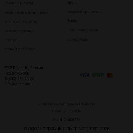
futuro
брюки и шорты
вязаный трикотаж
джемперы и водолазки
denim
жакеты и жилеты
школьная форма
верхняя одежда
аксессуары
платья
топы и футболки
PRIZ Right Ltd, Россия
Новосибирск
8 (800) 444-31-25
info@prizmoda.ru
Политика конфиденциальности
Обратная связь
8 (800) 444-31-25
Мы в соцсетях
sales@prizmoda.ru
© ООО "ТОРГОВЫЙ ДОМ "ПРИЗ", 1992-2026
______