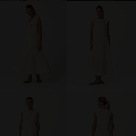
брюки и шорты
юбки
платья
блузки и рубашки
джемперы и водолазки
топы и футболки
одежда для дома и отдыха
аксессуары
распродажа
последний размер
ПОКУПАТЕЛЯМ