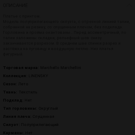
ОПИСАНИЕ
Платье с принтом.
Модель полуприлегающего силуэта, с отрезной линией талии,
собранной на резину, со спущенным плечом, без подклада.
Горловина и пройма окантованы.. Перед ассиметричный, по
талии заложены складки, рельефный шов снизу
заканчивается разрезом. В среднем шве спинки разрез и
застёжка на пуговицу и воздушную петлю. Низ платья
фигурный.
Торговая марка:
Marchello Marchellini
Коллекция:
LINENSKY
Сезон:
Лето
Ткань:
Текстиль
Подклад:
Нет
Тип горловины:
Округлый
Линия плеча:
Спущенная
Силуэт:
Полуприлегающий
Карманы:
Нет