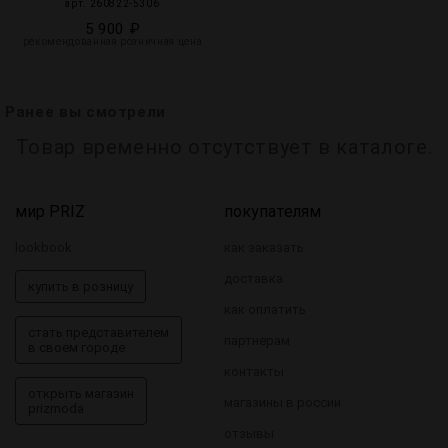
арт. 260822-5306
5 900 ₽
рекомендованная розничная цена
Ранее вы смотрели
Товар временно отсутствует в каталоге.
мир PRIZ
покупателям
lookbook
как заказать
доставка
купить в розницу
как оплатить
стать представителем
партнерам
в своем городе
контакты
открыть магазин
магазины в россии
prizmoda
отзывы