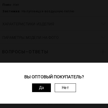
Пояс:
Нет
Застежка:
На пуговицу и воздушную петлю
ХАРАКТЕРИСТИКИ ИЗДЕЛИЯ
ПАРАМЕТРЫ МОДЕЛИ НА ФОТО
ВОПРОСЫ–ОТВЕТЫ
НУЖНА ПОМОЩЬ? МЫ
РЯДОМ:
ВЫ ОПТОВЫЙ ПОКУПАТЕЛЬ?
8 800 200-45-10
Нет
Да
Ежедневно с 9:00 до 22:00
Ответим на любой вопрос,
позвоните или напишите нам: