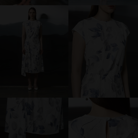
брюки и шорты
юбки
платья
блузки и рубашки
джемперы и водолазки
топы и футболки
одежда для дома и отдыха
аксессуары
распродажа
последний размер
ПОКУПАТЕЛЯМ