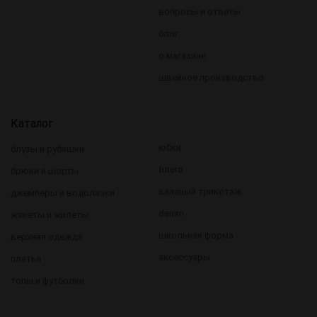
вопросы и ответы
блог
о магазине
швейное производство
Каталог
юбки
блузы и рубашки
futuro
брюки и шорты
вязаный трикотаж
джемперы и водолазки
denim
жакеты и жилеты
школьная форма
верхняя одежда
аксессуары
платья
топы и футболки