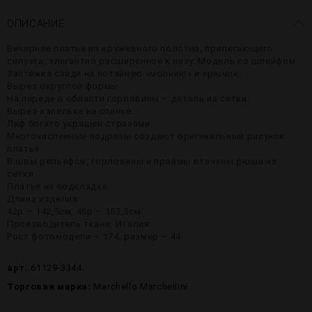
ОПИСАНИЕ
Вечернее платье из кружевного полотна, прилегающего
силуэта, элегантно расширенное к низу. Модель со шлейфом.
Застежка сзади на потайную «молнию» и крючок.
Вырез округлой формы.
На переде в области горловины – деталь из сетки.
Вырез-капелька на спинке.
Лиф богато украшен стразами.
Многочисленные подрезы создают оригинальный рисунок
платья.
В швы рельефов, горловины и проймы втачаны рюши из
сетки.
Платье на подкладке.
Длина изделия:
42р – 142,5см; 46р – 153,5см.
Производитель ткани: Италия.
Рост фотомодели – 174, размер – 44.
арт.
61129-3344
Торговая марка:
Marchello Marchellini