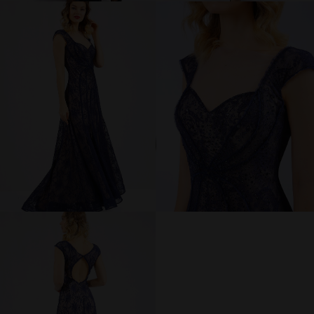
брюки и шорты
юбки
платья
блузки и рубашки
джемперы и водолазки
топы и футболки
одежда для дома и отдыха
аксессуары
распродажа
последний размер
ПОКУПАТЕЛЯМ