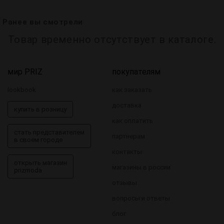
Ранее вы смотрели
Товар временно отсутствует в каталоге.
мир PRIZ
покупателям
lookbook
как заказать
доставка
купить в розницу
как оплатить
стать представителем
партнерам
в своем городе
контакты
открыть магазин
магазины в россии
prizmoda
отзывы
вопросы и ответы
блог