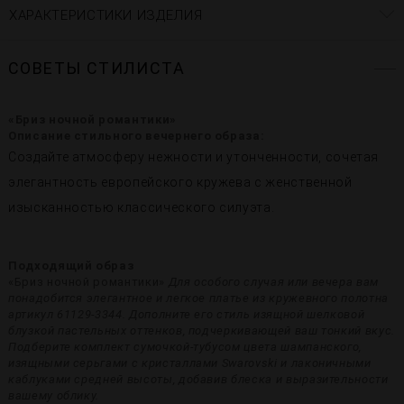
ХАРАКТЕРИСТИКИ ИЗДЕЛИЯ
СОВЕТЫ СТИЛИСТА
«Бриз ночной романтики»
Описание стильного вечернего образа:
Создайте атмосферу нежности и утонченности, сочетая
элегантность европейского кружева с женственной
изысканностью классического силуэта.
Подходящий образ
«Бриз ночной романтики»
Для особого случая или вечера вам
понадобится элегантное и легкое платье из кружевного полотна
артикул 61129-3344. Дополните его стиль изящной шелковой
блузкой пастельных оттенков, подчеркивающей ваш тонкий вкус.
Подберите комплект сумочкой-тубусом цвета шампанского,
изящными серьгами с кристаллами Swarovski и лаконичными
каблуками средней высоты, добавив блеска и выразительности
вашему облику.