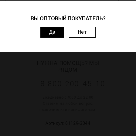
Идеально подходит для торжественных мероприятий,
свадеб, юбилеев и деловых встреч, когда нужно выглядеть
ВЫ ОПТОВЫЙ ПОКУПАТЕЛЬ?
стильно и эффектно.
Нет
Да
ВОПРОСЫ–ОТВЕТЫ
НУЖНА ПОМОЩЬ? МЫ
РЯДОМ:
8 800 200-45-10
Ежедневно с 9:00 до 22:00
Ответим на любой вопрос,
позвоните или напишите нам:
Артикул: 61129-3344