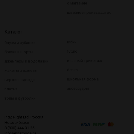
о магазине
швейное производство
Каталог
юбки
блузы и рубашки
futuro
брюки и шорты
вязаный трикотаж
джемперы и водолазки
denim
жакеты и жилеты
школьная форма
верхняя одежда
аксессуары
платья
топы и футболки
PRIZ Right Ltd, Россия
Новосибирск
8 (800) 444-31-25
info@prizmoda.ru