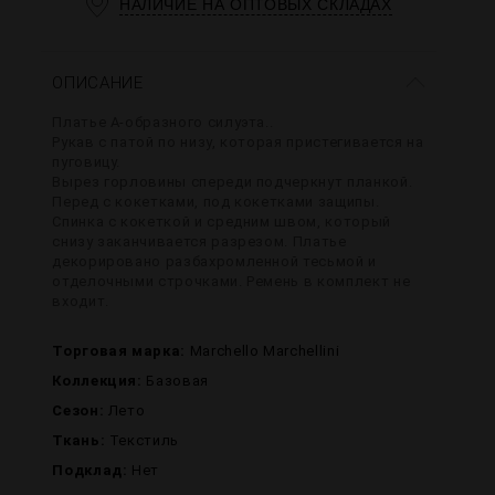
НАЛИЧИЕ НА ОПТОВЫХ СКЛАДАХ
ОПИСАНИЕ
Платье А-образного силуэта..
Рукав с патой по низу, которая пристегивается на
пуговицу.
Вырез горловины спереди подчеркнут планкой.
Перед с кокетками, под кокетками защипы.
Спинка с кокеткой и средним швом, который
снизу заканчивается разрезом. Платье
декорировано разбахромленной тесьмой и
отделочными строчками. Ремень в комплект не
входит.
Торговая марка:
Marchello Marchellini
Коллекция:
Базовая
Сезон:
Лето
Ткань:
Текстиль
Подклад:
Нет