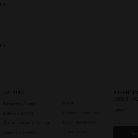
ге.
ге.
КАТАЛОГ
УЗНАЙТЕ
НОВИНКА
Юбки
Блузы и рубашки
*
E-mail
Вязаный трикотаж
Брюки и шорты
Школьная форма
Джемперы и водолазки
Аксессуары
Жакеты и жилеты
Под