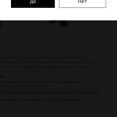
Нет
Да
омантичный стиль для деловых встреч и ужинов**
 бутиков и старинных улиц… И пусть ваше платье станет
 **Stilla**, комфортная юбка-футляр, нежный топ и
та
ественный шифон
Цвет:
выразительный принт с
 с классическим силуэтом
ого шифона с ярким цветочным принтом. Благодаря
венность и элегантность обладательницы.