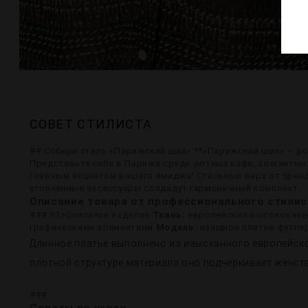
СОВЕТ СТИЛИСТА
## Собери стиль «Парижский шик» **«Парижский шик» — р
Представьте себя в Париже среди уютных кафе, элегантных
главным акцентом вашего имиджа! Стильный верх от бренда
утонченные аксессуары создадут гармоничный комплект.
Описание товара от профессионального стилис
### h3>Описание изделия
Ткань:
европейский высококач
графическими элементами
Модель:
изящное платье-футляр
Длинное платье выполнено из изысканного европейск
плотной структуре материала оно подчеркивает женст
###
Советы по уходу