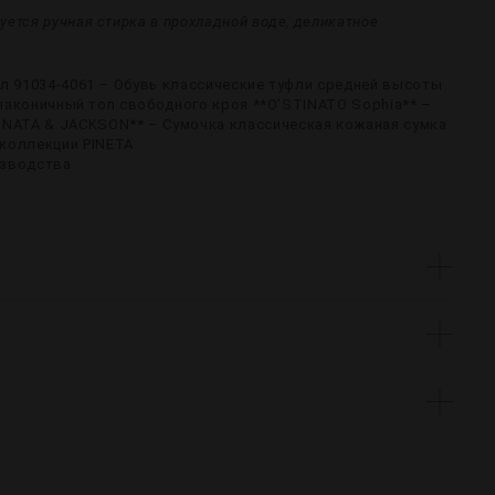
уется ручная стирка в прохладной воде, деликатное
кул 91034-4061 – Обувь классические туфли средней высоты
рх лаконичный топ свободного кроя **O’STINATO Sophia** –
UNATA & JACKSON** – Сумочка классическая кожаная сумка
коллекции PINETA
изводства