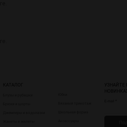
ге.
ге.
КАТАЛОГ
УЗНАЙТЕ
НОВИНКА
Юбки
Блузы и рубашки
*
E-mail
Вязаный трикотаж
Брюки и шорты
Школьная форма
Джемперы и водолазки
Аксессуары
Жакеты и жилеты
Под