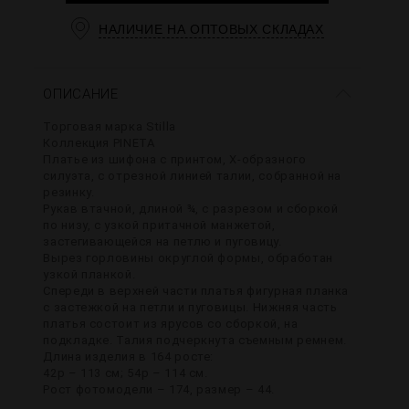
НАЛИЧИЕ НА ОПТОВЫХ СКЛАДАХ
ОПИСАНИЕ
Торговая марка Stilla
Коллекция PINETA
Платье из шифона с принтом, Х-образного
силуэта, с отрезной линией талии, собранной на
резинку.
Рукав втачной, длиной ¾, с разрезом и сборкой
по низу, с узкой притачной манжетой,
застегивающейся на петлю и пуговицу.
Вырез горловины округлой формы, обработан
узкой планкой.
Спереди в верхней части платья фигурная планка
с застежкой на петли и пуговицы. Нижняя часть
платья состоит из ярусов со сборкой, на
подкладке. Талия подчеркнута съемным ремнем.
Длина изделия в 164 росте:
42р – 113 см; 54р – 114 см.
Рост фотомодели – 174, размер – 44.