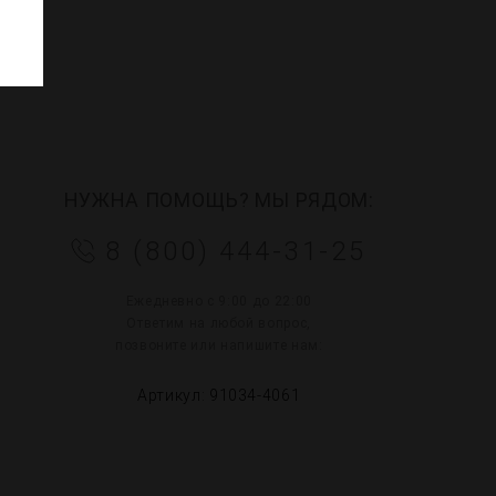
НУЖНА ПОМОЩЬ? МЫ РЯДОМ:
8 (800) 444-31-25
Ежедневно с 9:00 до 22:00
Ответим на любой вопрос,
позвоните или напишите нам:
Артикул: 91034-4061