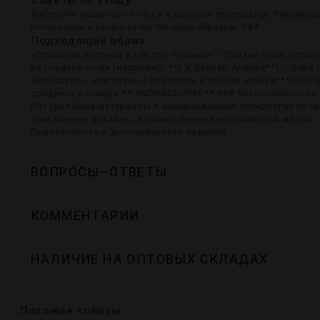
Избегайте машинной стирки и высоких температур. Рекоменд
полоскание и сушка естественным образом.
###
Подходящий образ
«Стильная встреча в центре Парижа» – Платье Stilla арти
из гладкой кожи (например, **L.K.Bennett Arianne**) – Ве
Аксессуары элегантные браслеты и тонкий жемчуг **FORT
среднего размера **LYNCH&COOPER** ### h3>Особенности 
Натуральные материалы и инновационные технологии про
Уникальные дизайны, вдохновленные европейской модой
Практичность и долговечность изделий
ВОПРОСЫ–ОТВЕТЫ
КОММЕНТАРИИ
НАЛИЧИЕ НА ОПТОВЫХ СКЛАДАХ
Похожие товары