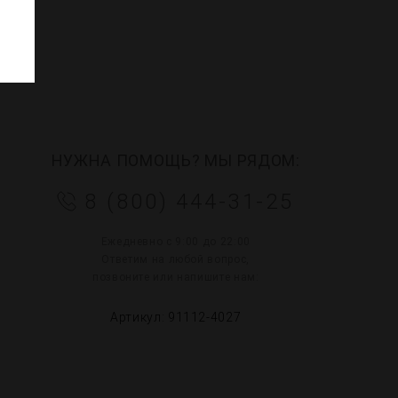
НУЖНА ПОМОЩЬ? МЫ РЯДОМ:
8 (800) 444-31-25
Ежедневно с 9:00 до 22:00
Ответим на любой вопрос,
позвоните или напишите нам:
Артикул: 91112-4027