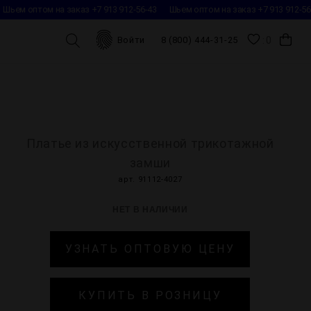
ьем оптом на заказ +7 913 912-56-43
Шьем оптом на заказ +7 913 912-56-
0
Войти
8 (800) 444-31-25
Платье из искусственной трикотажной
замши
арт. 91112-4027
НЕТ В НАЛИЧИИ
УЗНАТЬ ОПТОВУЮ ЦЕНУ
КУПИТЬ В РОЗНИЦУ