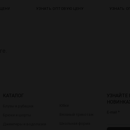
 ЦЕНУ
УЗНАТЬ ОПТОВУЮ ЦЕНУ
УЗНАТЬ О
ге.
КАТАЛОГ
УЗНАЙТЕ
НОВИНКА
Юбки
Блузы и рубашки
*
E-mail
Вязаный трикотаж
Брюки и шорты
Школьная форма
Джемперы и водолазки