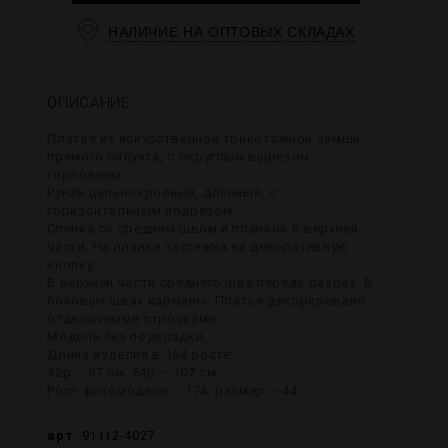
НАЛИЧИЕ НА ОПТОВЫХ СКЛАДАХ
ОПИСАНИЕ
Платье из искусственной трикотажной замши,
прямого силуэта, с округлым вырезом
горловины.
Рукав цельнокроеный, длинный, с
горизонтальным подрезом.
Спинка со средним швом и планкой в верхней
части. На планке застежка на декоративную
кнопку.
В верхней части среднего шва переда разрез. В
боковых швах карманы. Платье декорировано
отделочными строчками.
Модель без подкладки.
Длина изделия в 164 росте:
42р – 97 см; 54р – 107 см.
Рост фотомодели – 174, размер – 44.
арт.
91112-4027