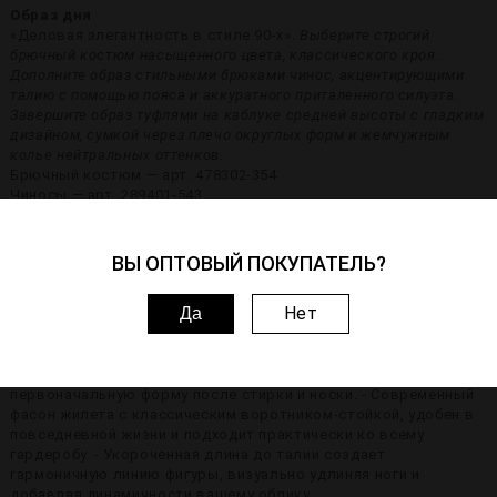
Образ дня
«Деловая элегантность в стиле 90-х».
Выберите строгий
брючный костюм насыщенного цвета, классического кроя.
Дополните образ стильными брюками чинос, акцентирующими
талию с помощью пояса и аккуратного приталенного силуэта.
Завершите образ туфлями на каблуке средней высоты с гладким
дизайном, сумкой через плечо округлых форм и жемчужным
колье нейтральных оттенков.
Брючный костюм — арт. 478302-354
Чиносы — арт. 289401-543
Туфли — арт. 178401-357
Сумка — арт. 678401-345
Колье — арт. 345601-456
ВЫ ОПТОВЫЙ ПОКУПАТЕЛЬ?
Особенности изделия
Нет
Да
Описание товара со стороны стилиста:
- Элегантная
английская клетка, создающая утонченный стиль и
подчеркивает вашу индивидуальность. - Прочный
европейский материал, позволяющий изделию сохранять
первоначальную форму после стирки и носки. - Современный
фасон жилета с классическим воротником-стойкой, удобен в
повседневной жизни и подходит практически ко всему
гардеробу. - Укороченная длина до талии создает
гармоничную линию фигуры, визуально удлиняя ноги и
добавляя динамичности вашему облику.