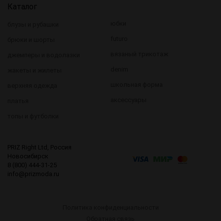
Каталог
юбки
блузы и рубашки
futuro
брюки и шорты
вязаный трикотаж
джемперы и водолазки
denim
жакеты и жилеты
школьная форма
верхняя одежда
аксессуары
платья
топы и футболки
PRIZ Right Ltd, Россия
Новосибирск
8 (800) 444-31-25
info@prizmoda.ru
Политика конфиденциальности
Обратная связь