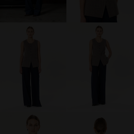
брюки и шорты
юбки
платья
блузки и рубашки
джемперы и водолазки
топы и футболки
одежда для дома и отдыха
аксессуары
распродажа
последний размер
ПОКУПАТЕЛЯМ