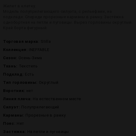
Жилет в клетку.
Модель полуприлегающего силуэта, с рельефами, на
подкладе. Спереди прорезные карманы в рамку. Застёжка
однобортная на петли и пуговицы. Вырез горловины округлый.
Край борта фигурный.
Торговая марка:
Stilla
Коллекция:
INEFFABLE
Сезон:
Осень-Зима
Ткань:
Текстиль
Подклад:
Есть
Тип горловины:
Округлый
Воротник:
нет
Линия плеча:
На естественном месте
Силуэт:
Полуприлегающий
Карманы:
Прорезные в рамку
Пояс:
Нет
Застежка:
На петли и пуговицы