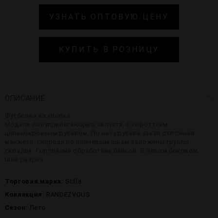
УЗНАТЬ ОПТОВУЮ ЦЕНУ
КУПИТЬ В РОЗНИЦУ
ОПИСАНИЕ
Футболка из хлопка..
Модель полуприлегающего силуэта, с короттким
цельнокроеным рукавом. По низу рукава узкая отложная
манжета. Спереди по плечевым швам заложены группы
складок. Горловина обработана бейкой. В левом боковом
шве разрез.
Торговая марка:
Stilla
Коллекция:
RANDEZVOUS
Сезон:
Лето