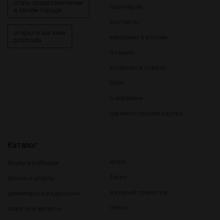
стать представителем
партнерам
в своем городе
контакты
открыть магазин
магазины в россии
prizmoda
отзывы
вопросы и ответы
блог
о магазине
швейное производство
Каталог
юбки
блузы и рубашки
futuro
брюки и шорты
вязаный трикотаж
джемперы и водолазки
denim
жакеты и жилеты