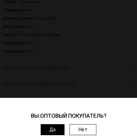
Ткань:
Трикотаж
Подклад:
Нет
Длина рукава:
Короткий
Воротник:
нет
Силуэт:
Полуприлегающий
Карманы:
Нет
Застежка:
Нет
ХАРАКТЕРИСТИКИ ИЗДЕЛИЯ
ПАРАМЕТРЫ МОДЕЛИ НА ФОТО
ВОПРОСЫ–ОТВЕТЫ
ВЫ ОПТОВЫЙ ПОКУПАТЕЛЬ?
НУЖНА ПОМОЩЬ? МЫ
РЯДОМ:
Нет
Да