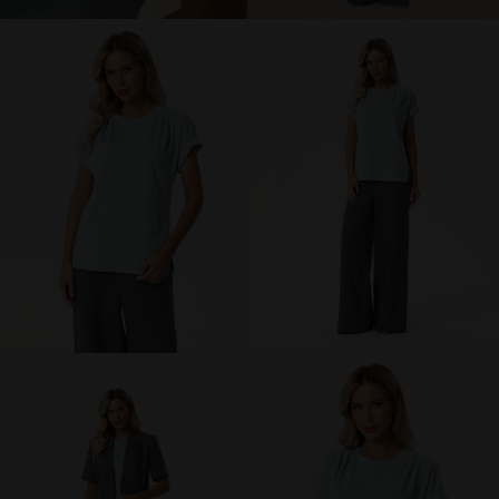
брюки и шорты
юбки
платья
блузки и рубашки
джемперы и водолазки
топы и футболки
одежда для дома и отдыха
аксессуары
распродажа
последний размер
ПОКУПАТЕЛЯМ