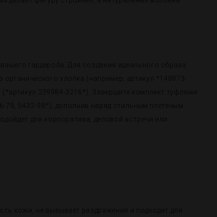
а делает фигуру стройнее, а натуральные волокна
вашего гардероба. Для создания идеального образа
 органического хлопка (например, артикул *148973-
 (*артикул 239984-3216*). Завершите комплект туфлями
6-78, 5432-98*), дополнив наряд стильным плетёным
подойдет для корпоратива, деловой встречи или
сть кожи, не вызывает раздражения и подходит для