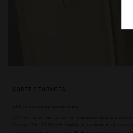
СОВЕТ СТИЛИСТА
«Лето на весну вернётся!»
#### Основная часть описания
Описание товара со стор
Артикул 260112-5306 — бомбер из экологичной пряжи к