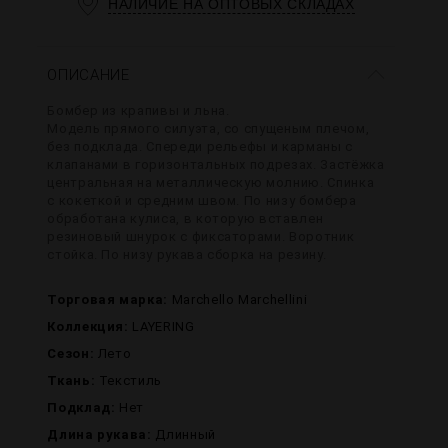
НАЛИЧИЕ НА ОПТОВЫХ СКЛАДАХ
ОПИСАНИЕ
Бомбер из крапивы и льна.
Модель прямого силуэта, со спущеным плечом,
без подклада. Спереди рельефы и карманы с
клапанами в горизонтальных подрезах. Застёжка
центральная на металлическую молнию. Спинка
с кокеткой и средним швом. По низу бомбера
обработана кулиса, в которую вставлен
резиновый шнурок с фиксаторами. Воротник
стойка. По низу рукава сборка на резину.
Торговая марка:
Marchello Marchellini
Коллекция:
LAYERING
Сезон:
Лето
Ткань:
Текстиль
Подклад:
Нет
Длина рукава:
Длинный