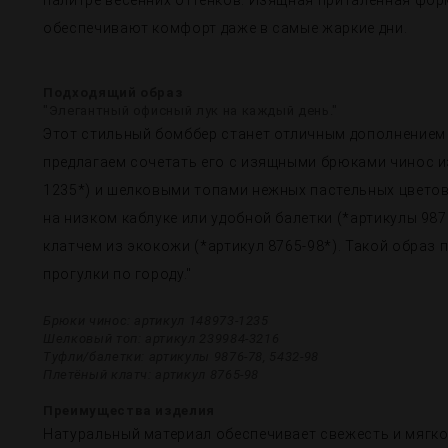
палитре весенних оттенков. Изящная приталенная форм
обеспечивают комфорт даже в самые жаркие дни.
Подходящий образ
"Элегантный офисный лук на каждый день."
Этот стильный бомббер станет отличным дополнением 
предлагаем сочетать его с изящными брюками чинос из
1235*) и шелковыми топами нежных пастельных цветов
на низком каблуке или удобной балетки (*артикулы 987
клатчем из экокожи (*артикул 8765-98*). Такой образ 
прогулки по городу."
Брюки чинос: артикул 148973-1235
Шелковый топ: артикул 239984-3216
Туфли/балетки: артикулы 9876-78, 5432-98
Плетёный клатч: артикул 8765-98
Преимущества изделия
Натуральный материал обеспечивает свежесть и мягко