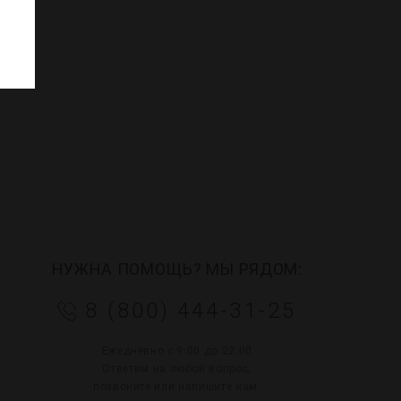
НУЖНА ПОМОЩЬ? МЫ РЯДОМ:
8 (800) 444-31-25
Ежедневно с 9:00 до 22:00
Ответим на любой вопрос,
позвоните или напишите нам: