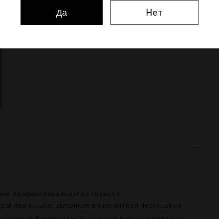
Нет
Да
оны профессионального стилиста:
рапивы и льна, выполнен в элегантной пастельной